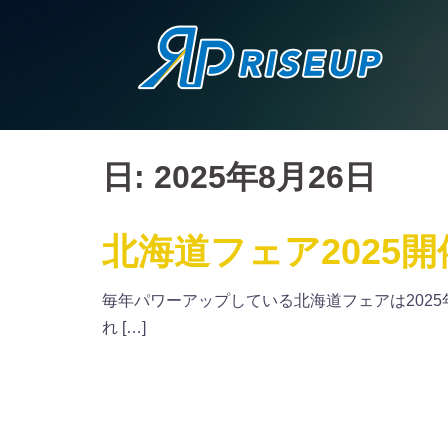
コ
ン
テ
ン
ツ
へ
日: 2025年8月26日
ス
キ
ッ
北海道フェア2025
プ
毎年パワーアップしている北海道フェアは202
れ […]